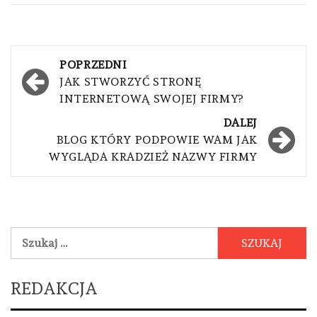
Nawigacja
POPRZEDNI
wpisu
JAK STWORZYĆ STRONĘ
INTERNETOWĄ SWOJEJ FIRMY?
DALEJ
BLOG KTÓRY PODPOWIE WAM JAK
WYGLĄDA KRADZIEŻ NAZWY FIRMY
Szukaj:
REDAKCJA