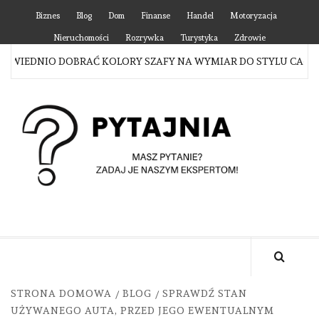
Skip
Biznes
Blog
Dom
Finanse
Handel
Motoryzacja
to
Nieruchomości
Rozrywka
Turystyka
Zdrowie
content
IEDNIO DOBRAĆ KOLORY SZAFY NA WYMIAR DO STYLU CAŁEGO 
P
MASZ PYTANIE? ZADAJ JE NASZYM EKSPERTOM!
STRONA DOMOWA
BLOG
SPRAWDŹ STAN
UŻYWANEGO AUTA, PRZED JEGO EWENTUALNYM