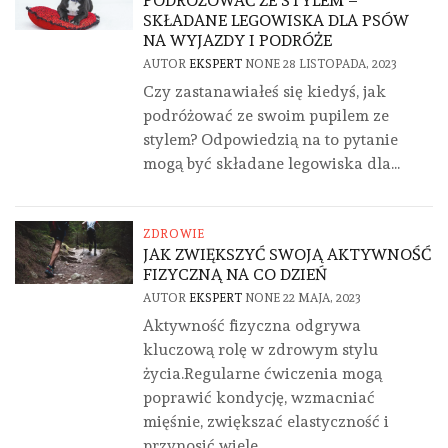
PODRÓŻOWAĆ ZE STYLEM –
SKŁADANE LEGOWISKA DLA PSÓW
NA WYJAZDY I PODRÓŻE
AUTOR
EKSPERT
NONE
28 LISTOPADA, 2023
Czy zastanawiałeś się kiedyś, jak
podróżować ze swoim pupilem ze
stylem? Odpowiedzią na to pytanie
mogą być składane legowiska dla...
ZDROWIE
JAK ZWIĘKSZYĆ SWOJĄ AKTYWNOŚĆ
FIZYCZNĄ NA CO DZIEŃ
AUTOR
EKSPERT
NONE
22 MAJA, 2023
Aktywność fizyczna odgrywa
kluczową rolę w zdrowym stylu
życia.Regularne ćwiczenia mogą
poprawić kondycję, wzmacniać
mięśnie, zwiększać elastyczność i
przynosić wiele...