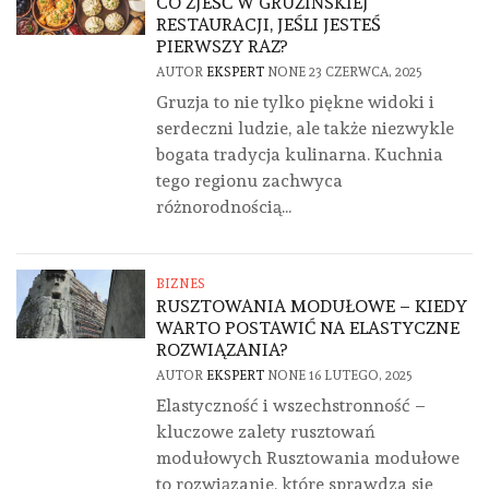
CO ZJEŚĆ W GRUZIŃSKIEJ
RESTAURACJI, JEŚLI JESTEŚ
PIERWSZY RAZ?
AUTOR
EKSPERT
NONE
23 CZERWCA, 2025
Gruzja to nie tylko piękne widoki i
serdeczni ludzie, ale także niezwykle
bogata tradycja kulinarna. Kuchnia
tego regionu zachwyca
różnorodnością...
BIZNES
RUSZTOWANIA MODUŁOWE – KIEDY
WARTO POSTAWIĆ NA ELASTYCZNE
ROZWIĄZANIA?
AUTOR
EKSPERT
NONE
16 LUTEGO, 2025
Elastyczność i wszechstronność –
kluczowe zalety rusztowań
modułowych Rusztowania modułowe
to rozwiązanie, które sprawdza się