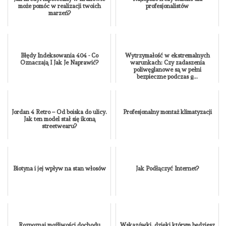
może pomóc w realizacji twoich
profesjonalistów
marzeń?
Błędy Indeksowania 404 - Co
Wytrzymałość w ekstremalnych
Oznaczają I Jak Je Naprawić?
warunkach: Czy zadaszenia
poliwęglanowe są w pełni
bezpieczne podczas g...
Jordan 4 Retro – Od boiska do ulicy.
Profesjonalny montaż klimatyzacji
Jak ten model stał się ikoną
streetwearu?
Biotyna i jej wpływ na stan włosów
Jak Podłączyć Internet?
Rozpoznaj możliwości dochodu
Wskazówki, dzięki którym będziesz