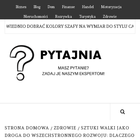
Skip
Biznes
Blog
Dom
Finanse
Handel
Motoryzacja
to
Nieruchomości
Rozrywka
Turystyka
Zdrowie
content
WIEDNIO DOBRAĆ KOLORY SZAFY NA WYMIAR DO STYLU CAŁEGO
P
MASZ PYTANIE? ZADAJ JE NASZYM EKSPERTOM!
STRONA DOMOWA
ZDROWIE
SZTUKI WALKI JAKO
DROGA DO WSZECHSTRONNEGO ROZWOJU: DLACZEGO