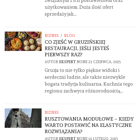
związanym z ich postawieniem oraz
użytkowaniem. Duża ilość ofert
sprzedaży jak...
BIZNES
/
BLOG
CO ZJEŚĆ W GRUZIŃSKIEJ
RESTAURACJI, JEŚLI JESTEŚ
PIERWSZY RAZ?
AUTOR
EKSPERT
NONE
23 CZERWCA, 2025
Gruzja to nie tylko piękne widoki i
serdeczni ludzie, ale także niezwykle
bogata tradycja kulinarna. Kuchnia tego
regionu zachwyca różnorodnością...
BIZNES
RUSZTOWANIA MODUŁOWE – KIEDY
WARTO POSTAWIĆ NA ELASTYCZNE
ROZWIĄZANIA?
AUTOR
EKSPERT
NONE
16 LUTEGO, 2025