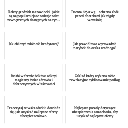
Rolety grodzisk mazowiecki - jakie
Puenta 6250 wg – ochrona zbóż
są najpopularniejsze rodzaje rolet
przed chorobami jak nigdy
zewnętrznych dostępnych na ryn...
wcześniej
Jak obliczyć zdolność kredytową?
Jak prawidłowo wprowadzić
narybek do oczka wodnego?
Reishi w formie żelków: odkryj
Zakład który wykona tobie
magiczny świat zdrowia i
rewelacyjne cyklinowanie podłogi
dobroczynnych właściwości
Przeczytaj te wskazówki i dowiedz
Najlepsze porady dotyczące
się, jak uzyskać najlepsze oferty
ubezpieczenia samochodu, aby
ubezpieczeniowe.
uzyskać najlepsze oferty