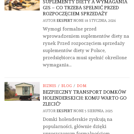
SUPLEMENTY DIETY A WYMAGANIA
GIS – CO TRZEBA SPEŁNIĆ PRZED
ROZPOCZĘCIEM SPRZEDAŻY
AUTOR
EKSPERT
NONE
18 STYCZNIA, 2026
Wymogi formalne przed
wprowadzeniem suplementów diety na
rynek Przed rozpoczęciem sprzedaży
suplementów diety w Polsce,
przedsiębiorca musi spełnić określone
wymagania...
BIZNES
/
BLOG
/
DOM
BEZPIECZNY TRANSPORT DOMKÓW
HOLENDERSKICH: KOMU WARTO GO
ZLECIĆ?
AUTOR
EKSPERT
NONE
5 SIERPNIA, 2025
Domki holenderskie zyskują na
popularności, głównie dzięki
uproszczonym formalnościom