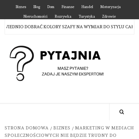
Skip
Biznes
Blog
Dom
Finanse
Handel
Motoryzacja
to
Nieruchomości
Rozrywka
Turystyka
Zdrowie
content
IEDNIO DOBRAĆ KOLORY SZAFY NA WYMIAR DO STYLU CAŁEGO 
P
MASZ PYTANIE? ZADAJ JE NASZYM EKSPERTOM!
STRONA DOMOWA
BIZNES
MARKETING W MEDIACH
SPOŁECZNOŚCIOWYCH NIE BĘDZIE TRUDNY DO