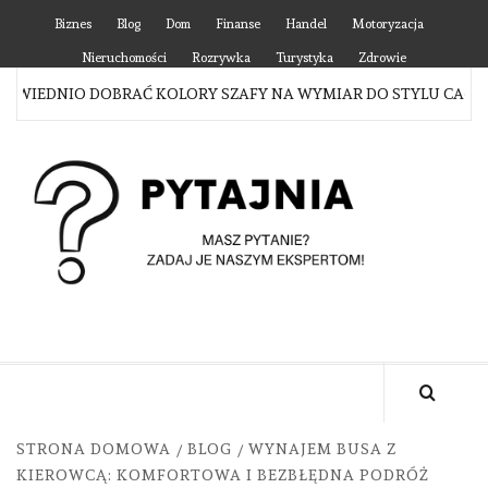
Skip
Biznes
Blog
Dom
Finanse
Handel
Motoryzacja
to
Nieruchomości
Rozrywka
Turystyka
Zdrowie
content
IEDNIO DOBRAĆ KOLORY SZAFY NA WYMIAR DO STYLU CAŁEGO 
P
MASZ PYTANIE? ZADAJ JE NASZYM EKSPERTOM!
STRONA DOMOWA
BLOG
WYNAJEM BUSA Z
KIEROWCĄ: KOMFORTOWA I BEZBŁĘDNA PODRÓŻ