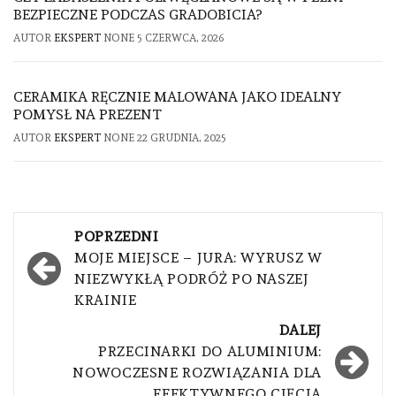
BEZPIECZNE PODCZAS GRADOBICIA?
AUTOR
EKSPERT
NONE
5 CZERWCA, 2026
CERAMIKA RĘCZNIE MALOWANA JAKO IDEALNY
POMYSŁ NA PREZENT
AUTOR
EKSPERT
NONE
22 GRUDNIA, 2025
Nawigacja
POPRZEDNI
wpisu
MOJE MIEJSCE – JURA: WYRUSZ W
NIEZWYKŁĄ PODRÓŻ PO NASZEJ
KRAINIE
DALEJ
PRZECINARKI DO ALUMINIUM:
NOWOCZESNE ROZWIĄZANIA DLA
EFEKTYWNEGO CIĘCIA