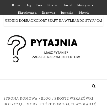
Skip
Biznes
Blog
Dom
Finanse
Handel
Motoryzacja
to
Nieruchomości
Rozrywka
Turystyka
Zdrowie
content
IEDNIO DOBRAĆ KOLORY SZAFY NA WYMIAR DO STYLU CAŁEGO M
P
MASZ PYTANIE? ZADAJ JE NASZYM EKSPERTOM!
STRONA DOMOWA
BLOG
PROSTE WSKAZÓWKI
DOTYCZĄCE MODY, KTÓRE POMOGĄ CI WYGLĄDAĆ