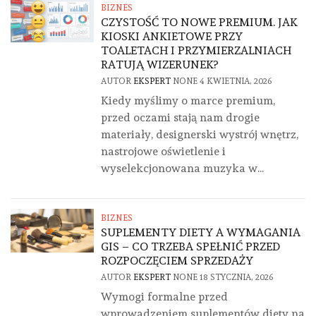
BIZNES
CZYSTOŚĆ TO NOWE PREMIUM. JAK
KIOSKI ANKIETOWE PRZY
TOALETACH I PRZYMIERZALNIACH
RATUJĄ WIZERUNEK?
AUTOR
EKSPERT
NONE
4 KWIETNIA, 2026
Kiedy myślimy o marce premium,
przed oczami stają nam drogie
materiały, designerski wystrój wnętrz,
nastrojowe oświetlenie i
wyselekcjonowana muzyka w...
BIZNES
SUPLEMENTY DIETY A WYMAGANIA
GIS – CO TRZEBA SPEŁNIĆ PRZED
ROZPOCZĘCIEM SPRZEDAŻY
AUTOR
EKSPERT
NONE
18 STYCZNIA, 2026
Wymogi formalne przed
wprowadzeniem suplementów diety na