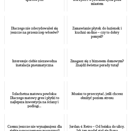
miastem
Dlaczego nie zdecydowałeś się
Zamawianie płytek do łazienek i
jeszcze na przeszczep włosów?
kuchni on-line – czy to dobry
pomysł?
Interesuje ciebie niezawodna
Zmagasz się z biznesem domowym?
instalacja pneumatyczna
Znajdź świetne porady tutaj!
Szlachetna matowa powłoka:
Musisz to przeczytać, jeśli chcesz
Dlaczego matowy gres i płytki to
obniżyć poziom stresu
najlepsza inwestycja na ściany i
podłogi...
Czemu jeszcze nie wynajmujesz dla
Jordan 4 Retro – Od boiska do ulicy.
siebie nowoczesnego magazynu?
Jak ten model stał się ikoną