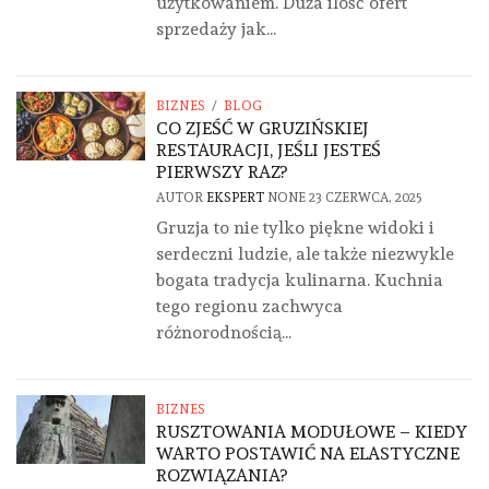
użytkowaniem. Duża ilość ofert
sprzedaży jak...
BIZNES
/
BLOG
CO ZJEŚĆ W GRUZIŃSKIEJ
RESTAURACJI, JEŚLI JESTEŚ
PIERWSZY RAZ?
AUTOR
EKSPERT
NONE
23 CZERWCA, 2025
Gruzja to nie tylko piękne widoki i
serdeczni ludzie, ale także niezwykle
bogata tradycja kulinarna. Kuchnia
tego regionu zachwyca
różnorodnością...
BIZNES
RUSZTOWANIA MODUŁOWE – KIEDY
WARTO POSTAWIĆ NA ELASTYCZNE
ROZWIĄZANIA?