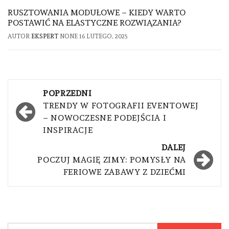
RUSZTOWANIA MODUŁOWE – KIEDY WARTO
POSTAWIĆ NA ELASTYCZNE ROZWIĄZANIA?
AUTOR
EKSPERT
NONE
16 LUTEGO, 2025
Nawigacja
POPRZEDNI
wpisu
TRENDY W FOTOGRAFII EVENTOWEJ
– NOWOCZESNE PODEJŚCIA I
INSPIRACJE
DALEJ
POCZUJ MAGIĘ ZIMY: POMYSŁY NA
FERIOWE ZABAWY Z DZIEĆMI
Szukaj: