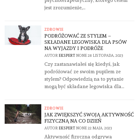
psychoterapeutyczny, którego celem
jest zrozumienie,...
ZDROWIE
PODRÓŻOWAĆ ZE STYLEM –
SKŁADANE LEGOWISKA DLA PSÓW
NA WYJAZDY I PODRÓŻE
AUTOR
EKSPERT
NONE
28 LISTOPADA, 2023
Czy zastanawiałeś się kiedyś, jak
podróżować ze swoim pupilem ze
stylem? Odpowiedzią na to pytanie
mogą być składane legowiska dla...
ZDROWIE
JAK ZWIĘKSZYĆ SWOJĄ AKTYWNOŚĆ
FIZYCZNĄ NA CO DZIEŃ
AUTOR
EKSPERT
NONE
22 MAJA, 2023
Aktywność fizyczna odgrywa