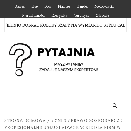
Skip
Biznes
Blog
Dom
Finanse
Handel
Motoryzacja
to
Nieruchomości
Rozrywka
Turystyka
Zdrowie
content
EDNIO DOBRAĆ KOLORY SZAFY NA WYMIAR DO STYLU CAŁEGO M
P
MASZ PYTANIE? ZADAJ JE NASZYM EKSPERTOM!
STRONA DOMOWA
BIZNES
PRAWO GOSPODARCZE –
PROFESJONALNE USŁUGI ADWOKACKIE DLA FIRM W