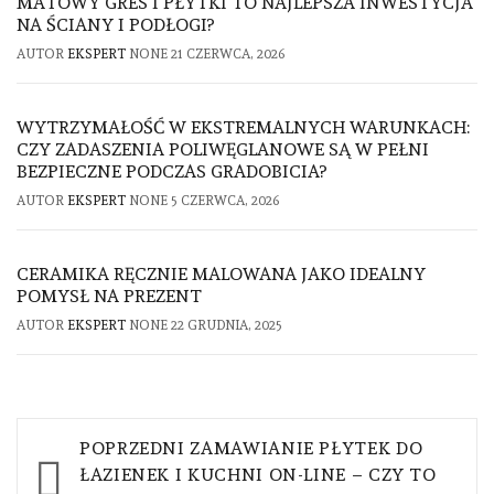
MATOWY GRES I PŁYTKI TO NAJLEPSZA INWESTYCJA
NA ŚCIANY I PODŁOGI?
AUTOR
EKSPERT
NONE
21 CZERWCA, 2026
WYTRZYMAŁOŚĆ W EKSTREMALNYCH WARUNKACH:
CZY ZADASZENIA POLIWĘGLANOWE SĄ W PEŁNI
BEZPIECZNE PODCZAS GRADOBICIA?
AUTOR
EKSPERT
NONE
5 CZERWCA, 2026
CERAMIKA RĘCZNIE MALOWANA JAKO IDEALNY
POMYSŁ NA PREZENT
AUTOR
EKSPERT
NONE
22 GRUDNIA, 2025
Nawigacja
POPRZEDNI
ZAMAWIANIE PŁYTEK DO
wpisu
ŁAZIENEK I KUCHNI ON-LINE – CZY TO