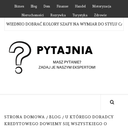
Skip
Biznes
Blog
Dom
Finanse
Handel
Motoryzacja
to
Nieruchomości
Rozrywka
Turystyka
Zdrowie
content
WIEDNIO DOBRAĆ KOLORY SZAFY NA WYMIAR DO STYLU CAŁEGO
P
MASZ PYTANIE? ZADAJ JE NASZYM EKSPERTOM!
STRONA DOMOWA
BLOG
U KTÓREGO DORADCY
KREDYTOWEGO DOWIEMY SIĘ WSZYSTKIEGO O